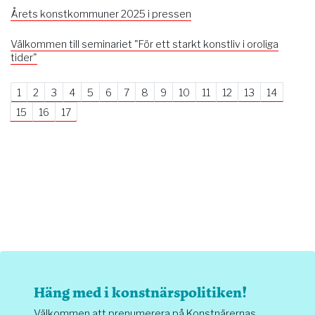
Årets konstkommuner 2025 i pressen
Välkommen till seminariet "För ett starkt konstliv i oroliga
tider"
1
2
3
4
5
6
7
8
9
10
11
12
13
14
15
16
17
Häng med i konstnärspolitiken!
Välkommen att prenumerera på Konstnärernas