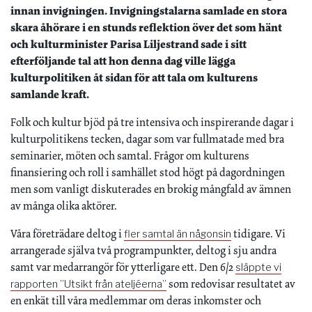
innan invigningen. Invigningstalarna samlade en stora
skara åhörare i en stunds reflektion över det som hänt
och kulturminister Parisa Liljestrand sade i sitt
efterföljande tal att hon denna dag ville lägga
kulturpolitiken åt sidan för att tala om kulturens
samlande kraft.
Folk och kultur bjöd på tre intensiva och inspirerande dagar i
kulturpolitikens tecken, dagar som var fullmatade med bra
seminarier, möten och samtal. Frågor om kulturens
finansiering och roll i samhället stod högt på dagordningen
men som vanligt diskuterades en brokig mångfald av ämnen
av många olika aktörer.
Våra företrädare deltog i
tidigare. Vi
fler samtal än någonsin
arrangerade själva två programpunkter, deltog i sju andra
samt var medarrangör för ytterligare ett. Den 6/2
släppte vi
som redovisar resultatet av
rapporten ”Utsikt från ateljéerna”
en enkät till våra medlemmar om deras inkomster och