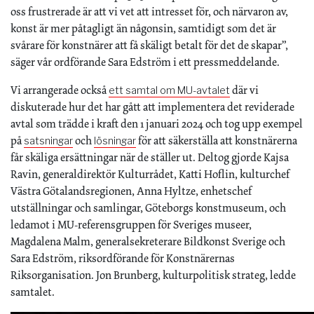
oss frustrerade är att vi vet att intresset för, och närvaron av,
konst är mer påtagligt än någonsin, samtidigt som det är
svårare för konstnärer att få skäligt betalt för det de skapar”,
säger vår ordförande Sara Edström i ett pressmeddelande.
Vi arrangerade också
där vi
ett samtal om MU-avtalet
diskuterade hur det har gått att implementera det reviderade
avtal som trädde i kraft den 1 januari 2024 och tog upp exempel
på
och
för att säkerställa att konstnärerna
satsningar
lösningar
får skäliga ersättningar när de ställer ut. Deltog gjorde Kajsa
Ravin, generaldirektör Kulturrådet, Katti Hoflin, kulturchef
Västra Götalandsregionen, Anna Hyltze, enhetschef
utställningar och samlingar, Göteborgs konstmuseum, och
ledamot i MU-referensgruppen för Sveriges museer,
Magdalena Malm, generalsekreterare Bildkonst Sverige och
Sara Edström, riksordförande för Konstnärernas
Riksorganisation. Jon Brunberg, kulturpolitisk strateg, ledde
samtalet.