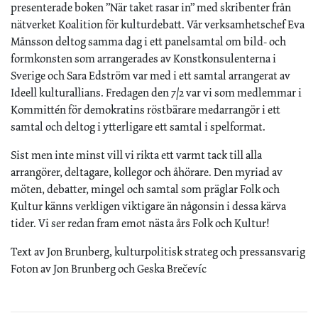
presenterade boken ”När taket rasar in” med skribenter från
nätverket Koalition för kulturdebatt. Vår verksamhetschef Eva
Månsson deltog samma dag i ett panelsamtal om bild- och
formkonsten som arrangerades av Konstkonsulenterna i
Sverige och Sara Edström var med i ett samtal arrangerat av
Ideell kulturallians. Fredagen den 7/2 var vi som medlemmar i
Kommittén för demokratins röstbärare medarrangör i ett
samtal och deltog i ytterligare ett samtal i spelformat.
Sist men inte minst vill vi rikta ett varmt tack till alla
arrangörer, deltagare, kollegor och åhörare. Den myriad av
möten, debatter, mingel och samtal som präglar Folk och
Kultur känns verkligen viktigare än någonsin i dessa kärva
tider. Vi ser redan fram emot nästa års Folk och Kultur!
Text av Jon Brunberg, kulturpolitisk strateg och pressansvarig
Foton av Jon Brunberg och Geska Brečevíc